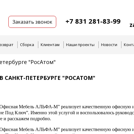
+7 831 281-83-99
Заказать звонок
z
озврат
Сборка
Клиентам
Наши проекты
Новости
Конт
етербурге "РосАтом"
В САНКТ-ПЕТЕРБУРГЕ "РОСАТОМ"
Офисная Мебель АЛЬФА-М” реализует качественную офисную и г
е Под Ключ”. Именно этой услугой и воспользовалось руководст
е и расскажем подробно.
Офисная Мебель АЛЬФА-М” реализует качественную офисную и г