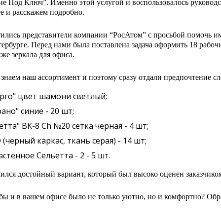
е Под Ключ”. Именно этой услугой и воспользовалось руководст
е и расскажем подробно.
тились представители компании “РосАтом” с просьбой помочь им
ербурге. Перед нами была поставлена задача оформить 18 рабочи
акже зеркала для офиса.
знаем наш ассортимент и поэтому сразу отдали предпочтение с
рго" цвет шамони светлый;
ано" синие - 20 шт;
тта" BK-8 Ch №20 сетка черная - 4 шт;
 (черный каркас, ткань серая) - 14 шт;
стенное Сельетта - 2 - 5 шт.
чился достойный вариант, который был высоко оценен заказчико
обы и в вашем офисе было не только уютно, но и комфортно? Об