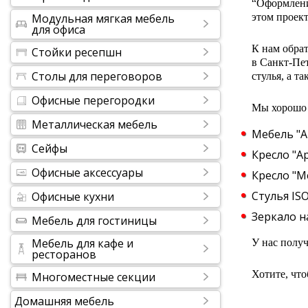
“Оформлени
Модульная мягкая мебель
этом проект
для офиса
К нам обра
Стойки ресепшн
в Санкт-Пет
Столы для переговоров
стулья, а т
Офисные перегородки
Мы хорошо 
Металлическая мебель
Мебель "А
Сейфы
Кресло "Ар
Офисные аксессуары
Кресло "Ме
Стулья ISO
Офисные кухни
Зеркало на
Мебель для гостиницы
Мебель для кафе и
У нас полу
ресторанов
Хотите, чт
Многоместные секции
Домашняя мебель