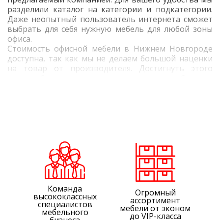
разделили каталог на категории и подкатегории.
Даже неопытный пользователь интернета сможет
выбрать для себя нужную мебель для любой зоны
офиса.
Стоимость офисной мебели в Нижнем Новгороде
доступна, так как мы не делаем большой наценки
на товар от производителя. Достигнуть этого
удалось благодаря внушительному товарообороту.
Если вам трудно
подобрать офисную мебель
самостоятельно, то звоните нам по указанному
номеру +7 831 281-83-99 или свяжитесь с
менеджером по электронной почте: zakaz@nn.alfa-
ms.ru. Он поможет вам выбрать комплект
элементов мебели, чтобы ваш офис выглядел
солидно, но при этом в нем было комфортно
работать.
Команда
Огромный
высококлассных
ассортимент
специалистов
мебели от эконом
мебельного
до VIP-класса