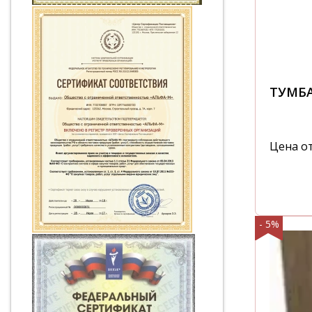
ТУМБ
Цена о
- 5%