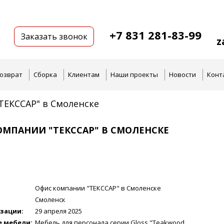
+7 831 281-83-99
Заказать звонок
z
озврат
Сборка
Клиентам
Наши проекты
Новости
Конт
ТЕКССАР" в Смоленске
ОМПАНИИ "ТЕКССАР" В СМОЛЕНСКЕ
Офис компании "ТЕКССАР" в Смоленске
Смоленск
зации:
29 апреля 2025
 мебели:
Мебель для персонала серии Gloss "Teakwood