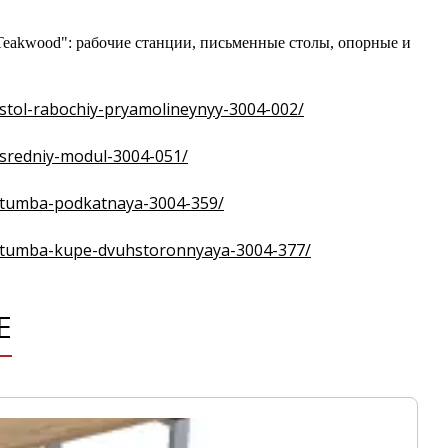
"Teakwood": рабочие станции, письменные столы, опорные и
/stol-rabochiy-pryamolineynyy-3004-002/
/sredniy-modul-3004-051/
s/tumba-podkatnaya-3004-359/
ss/tumba-kupe-dvuhstoronnyaya-3004-377/
Е