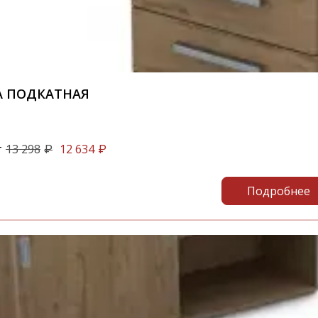
А ПОДКАТНАЯ
т
13 298
12 634
₽
₽
Подробнее