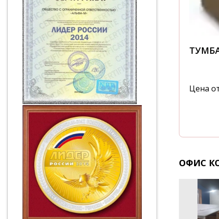
ТУМБА
Цена о
ОФИС К