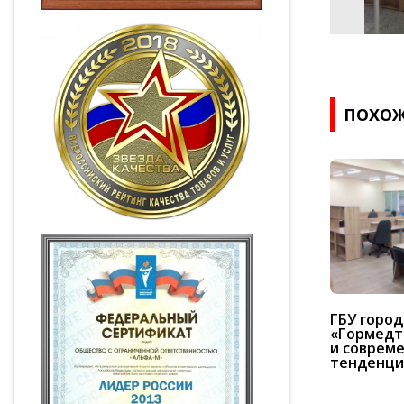
ПОХОЖ
ГБУ горо
«Гормедте
и соврем
тенденци