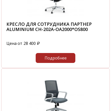
"Офисная мебель АЛЬФА-М", а также по всем
регионам России. В нашем интернет-
магазине вы найдете Кресло для сотрудника
Бит LB в наличии - 815B. Вы самостоятельно
КРЕСЛО ДЛЯ СОТРУДНИКА ПАРТНЕР
сможете быстро оформить заказ Кресло для
ALUMINIUM CH-202A-OA2000*OS800
сотрудника Бит LB - 2974-005 и это не
займет у вас большого количества времени.
Цена от
28 400
₽
С нашей компании вы получите
качественную мебель в самые короткие
Подробнее
сроки.
Звоните нам по телефону
+7 831 281-83-99
или посетите наш офис, который
располагается по адресу: г. Нижний
Новгород, ул. Зеленодольская, д.12, оф. 210