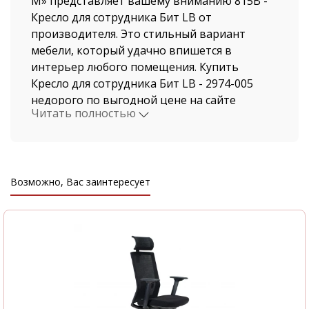
М» представляет вашему вниманию 815B -
Кресло для сотрудника Бит LB от
производителя. Это стильный вариант
мебели, который удачно впишется в
интерьер любого помещения. Купить
Кресло для сотрудника Бит LB - 2974-005
недорого по выгодной цене на сайте
Читать полностью
нашего магазина, можно не выходя из дома.
Мы давно работаем в этой индустрии,
поэтому нашими клиентами становятся, как
рядовые покупатели, так и крупные
Возможно, Вас заинтересует
компании.
Стоимость Кресло для сотрудника Бит LB и
быстрая доставка от нашего магазина
поразит даже самых привередливых
покупателей. Доставка осуществляется по
Нижнему Новгороду и Нижегородской
области автотранспортом компании ООО