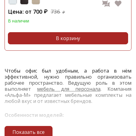
Цена: от
700
736
₽
₽
В наличии
В корзину
Чтобы офис был удобным, а работа в нём
эффективной, нужно правильно организовать
рабочее пространство. Ведущую роль в этом
выполняет
мебель для персонала
. Компания
«Альфа-М» предлагает мебельные комплекты на
любой вкус и от известных брендов.
Особенности моделей:
анатомическая форма сидений – ведь сотрудники
Показать все
должны работать в течение 8 часов;