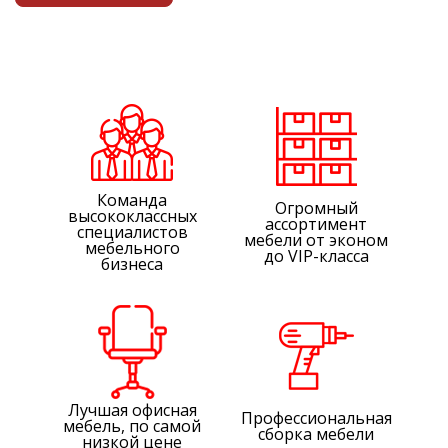
удобная конфигурация столешниц – всё, что
находится на столе, легко доступно;
мобильность – кресла, подставки под системный
блок,
тумбы
можно перемещать;
перегородки – разделяют столы на «
кабинеты
».
Мебель для офиса
и персонала из Китая сочетает
практичность и цену.
Команда
Огромный
высококлассных
ассортимент
специалистов
мебели от эконом
мебельного
до VIP-класса
бизнеса
Лучшая офисная
Профессиональная
мебель, по самой
сборка мебели
низкой цене